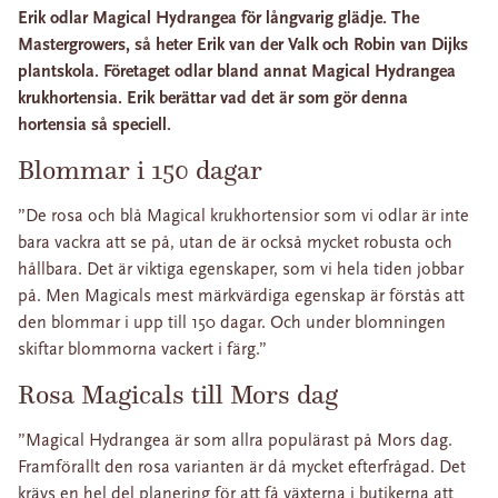
Erik odlar Magical Hydrangea för långvarig glädje. The
Mastergrowers, så heter Erik van der Valk och Robin van Dijks
plantskola. Företaget odlar bland annat Magical Hydrangea
krukhortensia. Erik berättar vad det är som gör denna
hortensia så speciell.
Blommar i 150 dagar
”De rosa och blå Magical krukhortensior som vi odlar är inte
bara vackra att se på, utan de är också mycket robusta och
hållbara. Det är viktiga egenskaper, som vi hela tiden jobbar
på. Men Magicals mest märkvärdiga egenskap är förstås att
den blommar i upp till 150 dagar. Och under blomningen
skiftar blommorna vackert i färg.”
Rosa Magicals till Mors dag
”Magical Hydrangea är som allra populärast på Mors dag.
Framförallt den rosa varianten är då mycket efterfrågad. Det
krävs en hel del planering för att få växterna i butikerna att