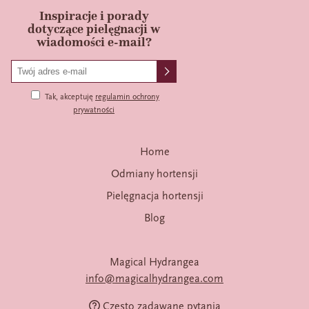
Inspiracje i porady
dotyczące pielęgnacji w
wiadomości e-mail?
Tak, akceptuję
regulamin ochrony
prywatności
Home
Odmiany hortensji
Pielęgnacja hortensji
Blog
Magical Hydrangea
info@magicalhydrangea.com
Często zadawane pytania