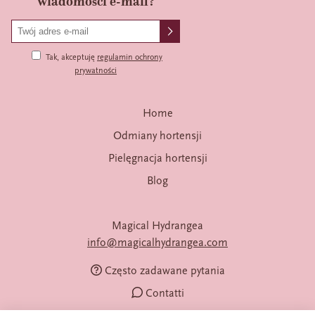
wiadomości e-mail?
Tak, akceptuję
regulamin ochrony
prywatności
Home
Odmiany hortensji
Pielęgnacja hortensji
Blog
Magical Hydrangea
info@magicalhydrangea.com
Często zadawane pytania
Contatti