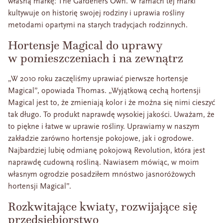
własną markę: The Gardeners Own. W ramach tej marki
kultywuje on historię swojej rodziny i uprawia rośliny
metodami opartymi na starych tradycjach rodzinnych.
Hortensje Magical do uprawy
w pomieszczeniach i na zewnątrz
„W 2010 roku zaczęliśmy uprawiać pierwsze hortensje
Magical”, opowiada Thomas. „Wyjątkową cechą hortensji
Magical jest to, że zmieniają kolor i że można się nimi cieszyć
tak długo. To produkt naprawdę wysokiej jakości. Uważam, że
to piękne i łatwe w uprawie rośliny. Uprawiamy w naszym
zakładzie zarówno hortensje pokojowe, jak i ogrodowe.
Najbardziej lubię odmianę pokojową Revolution, która jest
naprawdę cudowną rośliną. Nawiasem mówiąc, w moim
własnym ogrodzie posadziłem mnóstwo jasnoróżowych
hortensji Magical”.
Rozkwitające kwiaty, rozwijające się
przedsiębiorstwo