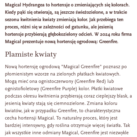
Magical Hydrangea to hortensje o zmieniających się kolorach.
Kiedy pąki się otwierają, są jeszcze świeżozielone, a w trakcie
sezonu kwitnienia kwiaty zmieniają kolor. Jak przebiega ten
proces, różni się w zależności od gatunku, ale jesienią
hortensje przybierają głębokozielony odcień. W 2024 roku firma
Magical prezentuje nową hortensję ogrodową: Greenfire.
Plamiste kwiaty
Nową hortensję ogrodową "Magical Greenfire" poznasz po
płomienistym wzorze na zielonych płatkach kwiatowych.
Mogą mieć ona ognistoczerwony (Greenfire Red) lub
ognistofioletowy (Greenfire Purple) kolor. Płatki kwiatowe
podczas okresu kwitnienia przybierają coraz cieplejszy blask, a
jesienią kwiaty stają się ciemnozielone. Zmiana koloru
kwiatów, jak w przypadku Greenfire, to charakterystyczna
cecha hortensji Magical. To naturalny proces, który jest
bardziej intensywny, gdy roślina otrzymuje więcej światła. Tak
jak wszystkie inne odmiany Magical, Greenfire jest niezwykle