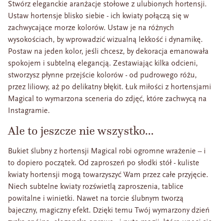
Stwórz eleganckie aranżacje stołowe z ulubionych hortensji.
Ustaw hortensje blisko siebie - ich kwiaty połączą się w
zachwycające morze kolorów. Ustaw je na różnych
wysokościach, by wprowadzić wizualną lekkość i dynamikę.
Postaw na jeden kolor, jeśli chcesz, by dekoracja emanowała
spokojem i subtelną elegancją. Zestawiając kilka odcieni,
stworzysz płynne przejście kolorów - od pudrowego różu,
przez liliowy, aż po delikatny błękit. Łuk miłości z hortensjami
Magical to wymarzona sceneria do zdjęć, które zachwycą na
Instagramie.
Ale to jeszcze nie wszystko…
Bukiet ślubny z hortensji Magical robi ogromne wrażenie – i
to dopiero początek. Od zaproszeń po słodki stół - kuliste
kwiaty hortensji mogą towarzyszyć Wam przez całe przyjęcie.
Niech subtelne kwiaty rozświetlą zaproszenia, tablice
powitalne i winietki. Nawet na torcie ślubnym tworzą
bajeczny, magiczny efekt. Dzięki temu Twój wymarzony dzień