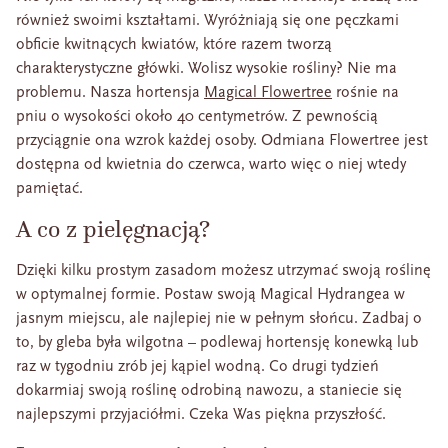
również swoimi kształtami. Wyróżniają się one pęczkami
obficie kwitnących kwiatów, które razem tworzą
charakterystyczne główki. Wolisz wysokie rośliny? Nie ma
problemu. Nasza hortensja
Magical Flowertree
rośnie na
pniu o wysokości około 40 centymetrów. Z pewnością
przyciągnie ona wzrok każdej osoby. Odmiana Flowertree jest
dostępna od kwietnia do czerwca, warto więc o niej wtedy
pamiętać.
A co z pielęgnacją?
Dzięki kilku prostym zasadom możesz utrzymać swoją roślinę
w optymalnej formie. Postaw swoją Magical Hydrangea w
jasnym miejscu, ale najlepiej nie w pełnym słońcu. Zadbaj o
to, by gleba była wilgotna – podlewaj hortensję konewką lub
raz w tygodniu zrób jej kąpiel wodną. Co drugi tydzień
dokarmiaj swoją roślinę odrobiną nawozu, a staniecie się
najlepszymi przyjaciółmi. Czeka Was piękna przyszłość.