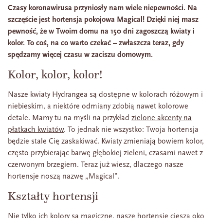
Czasy koronawirusa przyniosły nam wiele niepewności. Na
szczęście jest hortensja pokojowa Magical! Dzięki niej masz
pewność, że w Twoim domu na 150 dni zagoszczą kwiaty i
kolor. To coś, na co warto czekać – zwłaszcza teraz, gdy
spędzamy więcej czasu w zaciszu domowym.
Kolor, kolor, kolor!
Nasze kwiaty Hydrangea są dostępne w kolorach różowym i
niebieskim, a niektóre odmiany zdobią nawet kolorowe
detale. Mamy tu na myśli na przykład
zielone akcenty na
płatkach kwiatów
. To jednak nie wszystko: Twoja hortensja
będzie stale Cię zaskakiwać. Kwiaty zmieniają bowiem kolor,
często przybierając barwę głębokiej zieleni, czasami nawet z
czerwonym brzegiem. Teraz już wiesz, dlaczego nasze
hortensje noszą nazwę „Magical”.
Kształty hortensji
Nie tylko ich kolory są magiczne, nasze hortensje cieszą oko