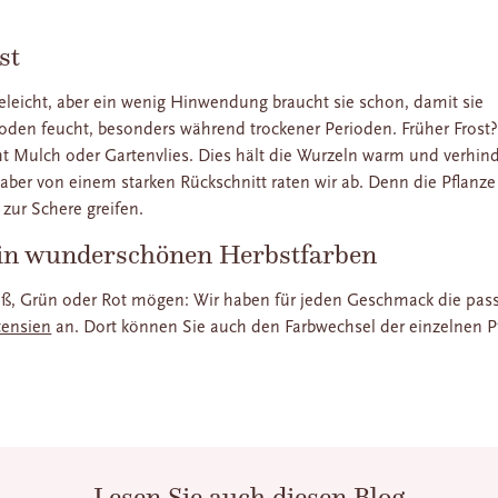
st
eleicht, aber ein wenig Hinwendung braucht sie schon, damit sie
Boden feucht, besonders während trockener Perioden. Früher Frost
cht Mulch oder Gartenvlies. Dies hält die Wurzeln warm und verhi
aber von einem starken Rückschnitt raten wir ab. Denn die Pflanze
 zur Schere greifen.
 in wunderschönen Herbstfarben
Weiß, Grün oder Rot mögen: Wir haben für jeden Geschmack die pas
tensien
an. Dort können Sie auch den Farbwechsel der einzelnen P
Lesen Sie auch diesen Blog