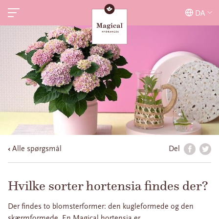
DA
Alle spørgsmål
Del
Hvilke sorter hortensia findes der?
Der findes to blomsterformer: den kugleformede og den
skærmformede. En Magical hortensia er